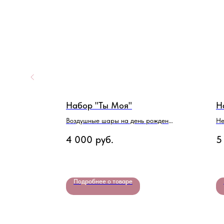
"
Набор "Ты Моя"
Н
Воздушные шары на день рождения
Не
для девушки
де
4 000
руб.
5
Подробнее о товаре