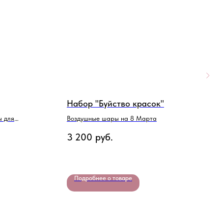
Набор "Буйство красок"
Н
М
ы для
Воздушные шары на 8 Марта
Ш
3 200
руб.
7
Подробнее о товаре