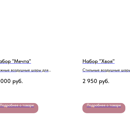
абор "Мечта"
Набор "Хвоя"
жные воздушные шары для
Стильные воздушные шар
вочки с надписью
девушки
 000
руб.
2 950
руб.
Подробнее о товаре
Подробнее о товаре