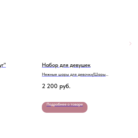
уг"
Набор для девушек
Н
Нежные шары для девочки/Шары
Ш
на выписку
2 200
руб.
2
Подробнее о товаре