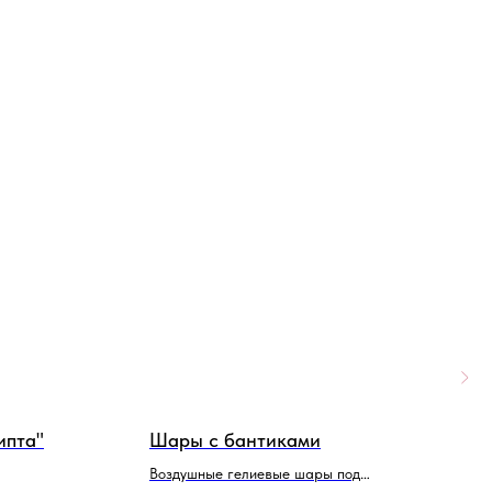
ипта"
Шары с бантиками
Ш
д
Воздушные гелиевые шары под