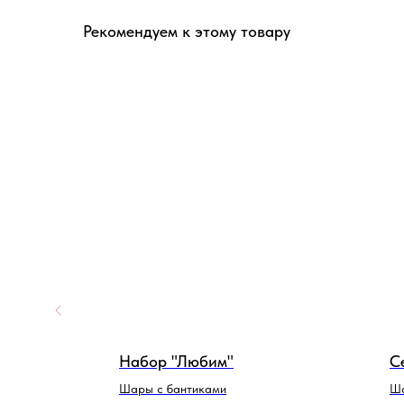
Рекомендуем к этому товару
Набор "Любим"
С
ами
Шары с бантиками
Ша