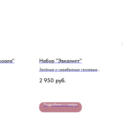
коала"
Набор "Эвкалипт"
Н
Ф
Зелёные и серебряные гелиевые
шары
Ш
2 950
руб.
2
Подробнее о товаре