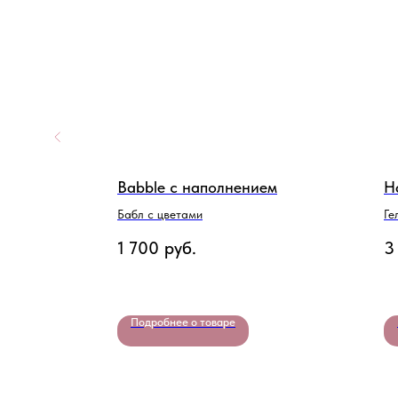
тики"
Babble с наполнением
Н
ля
Бабл с цветами
Ге
1 700
руб.
3
Подробнее о товаре