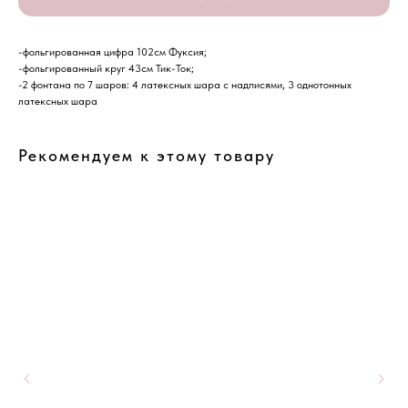
-фольгированная цифра 102см Фуксия;
-фольгированный круг 43см Тик-Ток;
-2 фонтана по 7 шаров: 4 латексных шара с надписями, 3 однотонных
латексных шара
Рекомендуем к этому товару