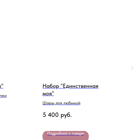
ы"
Набор "Единственная
Н
моя"
д
очки
Шары для любимой
Г
5 400
руб.
1
Подробнее о товаре