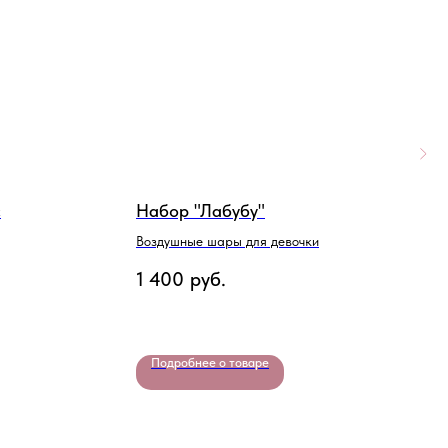
с
Набор "Лабубу"
Н
Воздушные шары для девочки
Ф
1 400
руб.
5
Подробнее о товаре