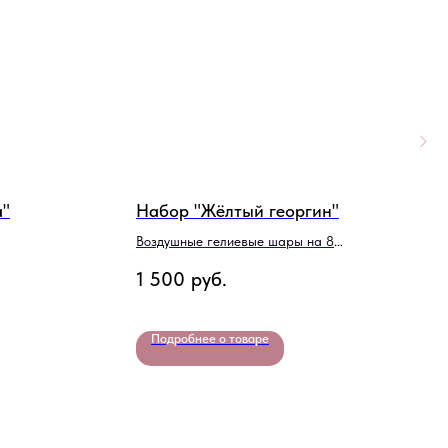
а"
Набор "Жёлтый георгин"
Н
Воздушные гелиевые шары на 8
В
Марта
1 500
руб.
4
Подробнее о товаре