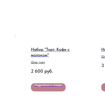
С Днём
Набор "Торт. Кофе с
Н
молоком"
Ша
тября
Шар торт
3
2 600
руб.
Подробнее о товаре