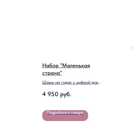
Набор "Маленькая
Н
страна"
В
Шары на годик с цифрой для
3
девочки
4 950
руб.
Подробнее о товаре