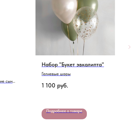
Набор "Букет эвкалипта"
Н
Гелиевые шары
Г
ие сына
1 100
руб.
3
Подробнее о товаре