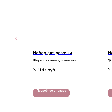
Набор для девочки
Н
его
Шары с гелием для девочки
Фо
3 400
руб.
2
Подробнее о товаре