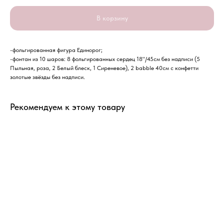
В корзину
-фольгированная фигура Единорог;
-фонтан из 10 шаров: 8 фольгированных сердец 18"/45см без надписи (5
Пыльная, роза, 2 Белый блеск, 1 Сиреневое), 2 babble 40см с конфетти
золотые звёзды без надписи.
Рекомендуем к этому товару