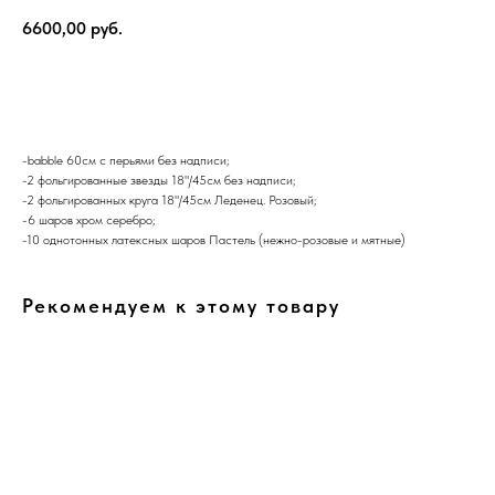
6600,00
руб.
В корзину
-babble 60см с перьями без надписи;
-2 фольгированные звезды 18"/45см без надписи;
-2 фольгированных круга 18"/45см Леденец. Розовый;
-6 шаров хром серебро;
-10 однотонных латексных шаров Пастель (нежно-розовые и мятные)
Рекомендуем к этому товару