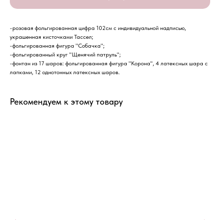
-розовая фольгированная цифра 102см с индивидуальной надписью,
украшенная кисточками Тассел;
-фольгированная фигура "Собачка";
-фольгированный круг "Щенячий патруль";
-фонтан из 17 шаров: фольгированная фигура "Корона", 4 латексных шара с
лапками, 12 однотонных латексных шаров.
Рекомендуем к этому товару