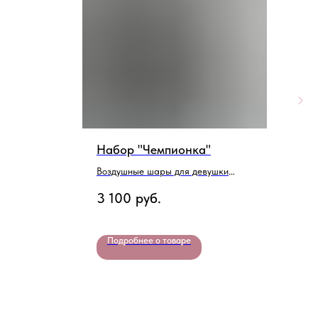
Набор "Чемпионка"
Н
Воздушные шары для девушки
Ш
футболистки
д
3 100
руб.
4
Подробнее о товаре