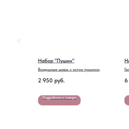
Набор "Пушин"
Н
Воздушные шары с котом пушином
Ге
2 950
руб.
6
Подробнее о товаре