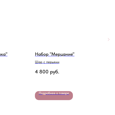
чка"
Набор "Мерцание"
Н
р
Шар с перьями
В
4 800
руб.
6
Подробнее о товаре