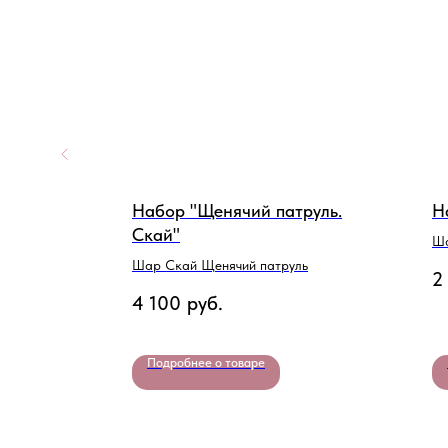
Набор "Щенячий патруль.
Н
Скай"
Ша
Шар Скай Щенячий патруль
2
4 100
руб.
Подробнее о товаре