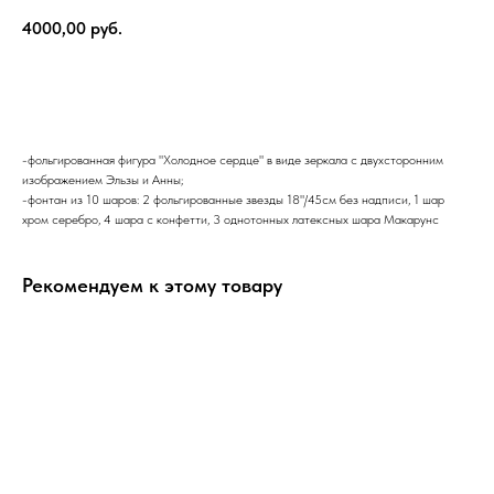
4000,00
руб.
В корзину
-фольгированная фигура "Холодное сердце" в виде зеркала с двухсторонним
изображением Эльзы и Анны;
-фонтан из 10 шаров: 2 фольгированные звезды 18"/45см без надписи, 1 шар
хром серебро, 4 шара с конфетти, 3 однотонных латексных шара Макарунс
Рекомендуем к этому товару