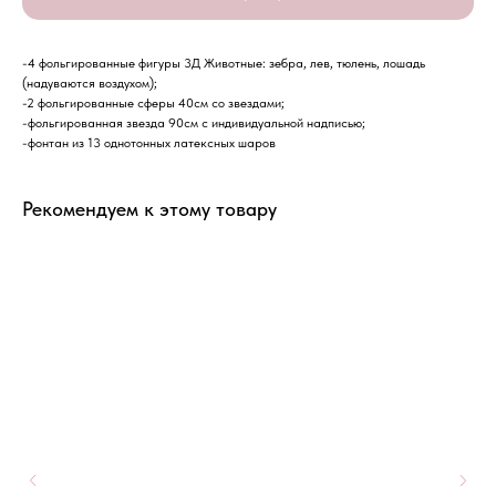
-4 фольгированные фигуры 3Д Животные: зебра, лев, тюлень, лошадь
(надуваются воздухом);
-2 фольгированные сферы 40см со звездами;
-фольгированная звезда 90см с индивидуальной надписью;
-фонтан из 13 однотонных латексных шаров
Рекомендуем к этому товару