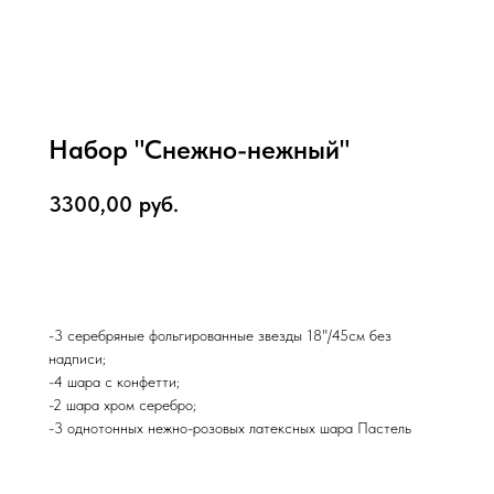
Набор "Снежно-нежный"
3300,00
руб.
В корзину
-3 серебряные фольгированные звезды 18"/45см без
надписи;
-4 шара с конфетти;
-2 шара хром серебро;
-3 однотонных нежно-розовых латексных шара Пастель