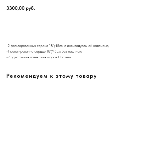
3300,00
руб.
В корзину
-2 фольгированных сердца 18"/45см с индивидуальной надписью;
-1 фольгированно сердце 18"/45см без надписи;
-7 однотонных латексных шаров Пастель
Рекомендуем к этому товару