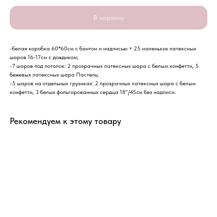
В корзину
-белая коробка 60*60см с бантом и надписью + 25 маленьких латексных
шаров 16-17см с дождиком;
-7 шаров под потолок: 2 прозрачных латексных шара с белым конфетти, 5
бежевых латексных шара Пастель;
-5 шаров на отдельных грузиках: 2 прозрачных латексных шара с белым
конфетти, 3 белых фольгированных сердца 18"/45см без надписи.
Рекомендуем к этому товару