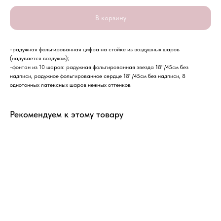
В корзину
-радужная фольгированная цифра на стойке из воздушных шаров
(надувается воздухом);
-фонтан из 10 шаров: радужная фольгированная звезда 18"/45см без
надписи, радужное фольгированное сердце 18"/45см без надписи, 8
однотонных латексных шаров нежных оттенков
Рекомендуем к этому товару