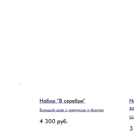
не на
Набор "В серебре"
Н
з
Большой шар с надписью и фонтан
Ша
4 300
руб.
3