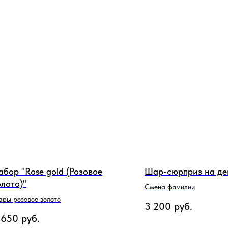
абор "Rose gold (Розовое
Шар-сюрприз на де
олото)"
Смена фамилии
ры розовое золото
3 200
руб.
 650
руб.