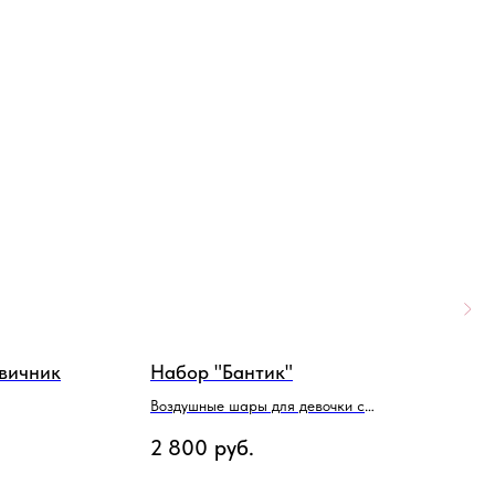
вичник
Набор "Бантик"
Н
Воздушные шары для девочки с
С
бантиками
с
2 800
руб.
6