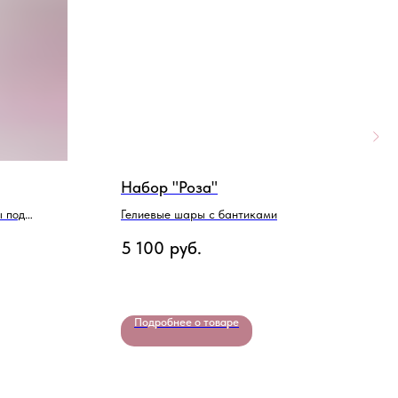
Набор "Роза"
С
 под
Гелиевые шары с бантиками
Ш
5 100
руб.
6
Подробнее о товаре