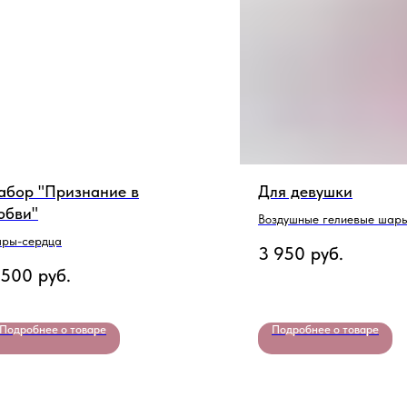
абор "Признание в
Для девушки
юбви"
Воздушные гелиевые шары
потолок
ры-сердца
3 950
руб.
 500
руб.
Подробнее о товаре
Подробнее о товаре