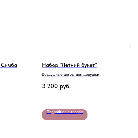
. Симба
Набор "Летний букет"
"
Воздушные шары для девушки
Ш
3 200
руб.
3
Подробнее о товаре