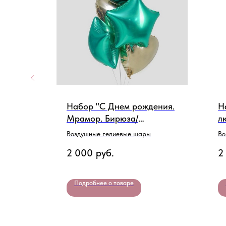
ный)"
Набор "С Днем рождения.
Н
Мрамор. Бирюза/
л
Шампань"
Воздушные гелиевые шары
Во
се
2 000
руб.
2
Подробнее о товаре