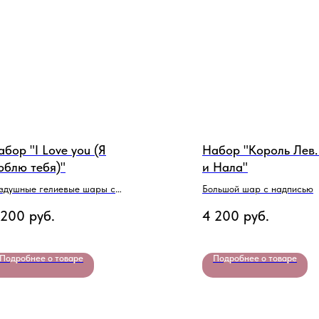
абор "I Love you (Я
Набор "Король Лев
юблю тебя)"
и Нала"
здушные гелиевые шары с
Большой шар с надписью
рдцем
 200
руб.
4 200
руб.
Подробнее о товаре
Подробнее о товаре