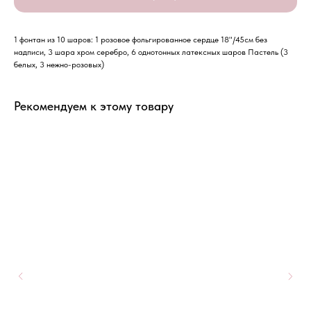
1 фонтан из 10 шаров: 1 розовое фольгированное сердце 18"/45см без
надписи, 3 шара хром серебро, 6 однотонных латексных шаров Пастель (3
белых, 3 нежно-розовых)
Рекомендуем к этому товару