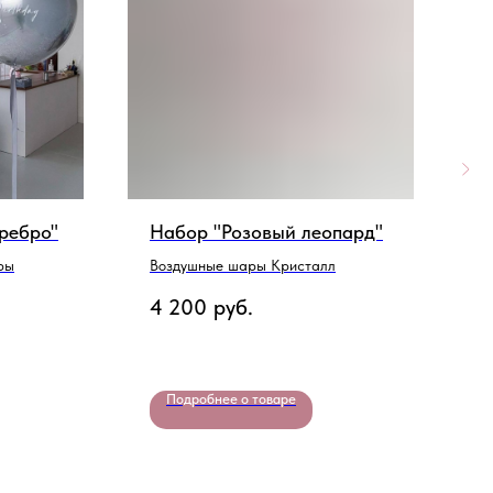
ребро"
Набор "Розовый леопард"
Н
т
ры
Воздушные шары Кристалл
В
4 200
руб.
Р
2
Подробнее о товаре