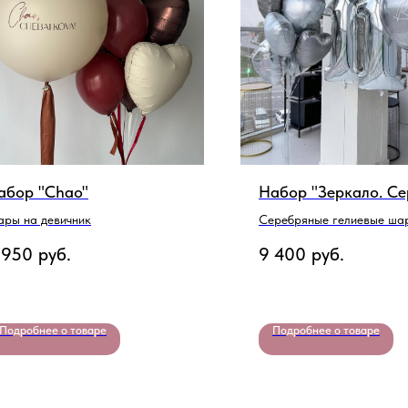
абор "Chao"
Набор "Зеркало. Се
ры на девичник
Серебряные гелиевые ша
 950
руб.
9 400
руб.
Подробнее о товаре
Подробнее о товаре