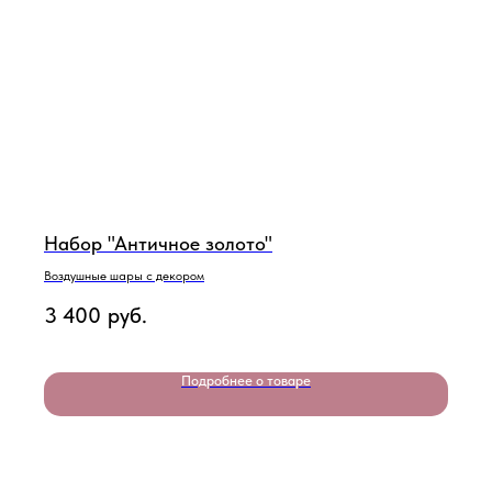
Набор "Античное золото"
Воздушные шары с декором
3 400
руб.
Подробнее о товаре