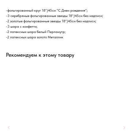
-фольгированный круг 18"/45см "С Днем рождения";
-3 серебряные фольгированные звезды 18"/45см без надписи;
-2 золотые фольгированные звезды 18"/45см без надписи;
-3 шара с конфетти;
-2 латексных шара белый Перламутр;
-2 латексных шара золото Металлик
Рекомендуем к этому товару