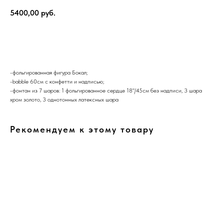
5400,00
руб.
В корзину
-фольгированная фигура Бокал;
-babble 60см с конфетти и надписью;
-фонтан из 7 шаров: 1 фольгированное сердце 18"/45см без надписи, 3 шара
хром золото, 3 однотонных латексных шара
Рекомендуем к этому товару