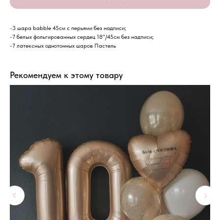
-3 шара babble 45см с перьями без надписи;
-7 белых фольгированных сердец 18"/45см без надписи;
-7 латексных однотонных шаров Пастель
Рекомендуем к этому товару