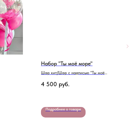
Набор "Ты моё море"
П
"
Шар кит/Шар с надписью "Ты моё
море"
Ф
4 500
руб.
п
1
Подробнее о товаре