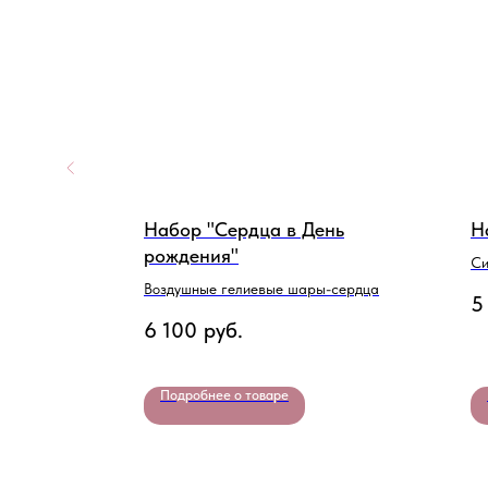
бя"
Набор "Сердца в День
Н
рождения"
рождения
Си
Воздушные гелиевые шары-сердца
5
6 100
руб.
Подробнее о товаре