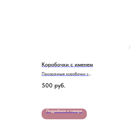
Коробочки с именем
Н
Прозрачные коробочки с
Ш
шариками и надписью
500
руб.
6
Подробнее о товаре