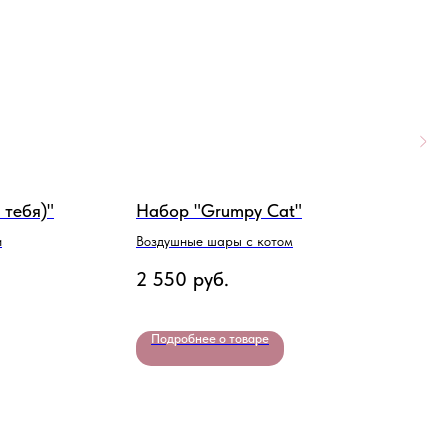
 тебя)"
Набор "Grumpy Cat"
Н
и
Воздушные шары с котом
В
д
2 550
руб.
2
Подробнее о товаре