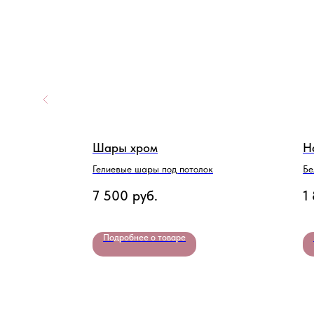
а"
Шары хром
Н
Гелиевые шары под потолок
Бе
де
7 500
руб.
1
Подробнее о товаре