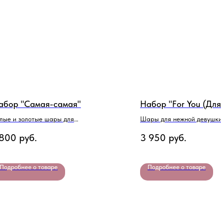
абор "Самая-самая"
Набор "For You (Для
лые и золотые шары для
Шары для нежной девушк
вушки
 800
руб.
3 950
руб.
Подробнее о товаре
Подробнее о товаре