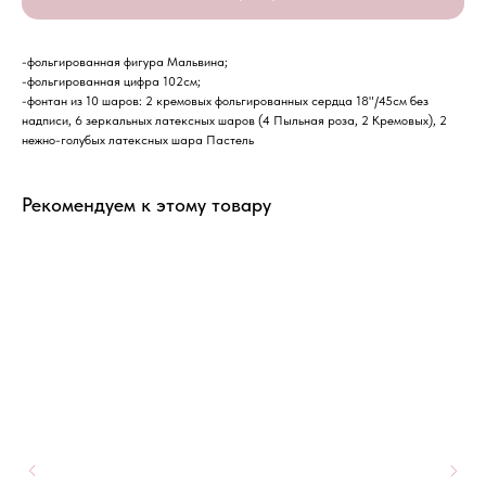
-фольгированная фигура Мальвина;
-фольгированная цифра 102см;
-фонтан из 10 шаров: 2 кремовых фольгированных сердца 18"/45см без
надписи, 6 зеркальных латексных шаров (4 Пыльная роза, 2 Кремовых), 2
нежно-голубых латексных шара Пастель
Рекомендуем к этому товару