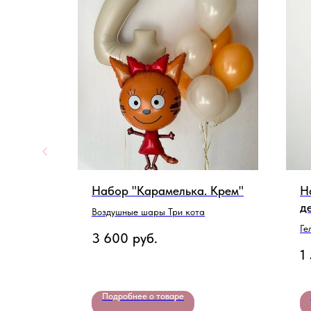
С Днем
Набор "Карамелька. Крем"
Н
д
Воздушные шары Три кота
я
Ге
3 600
руб.
1
Подробнее о товаре