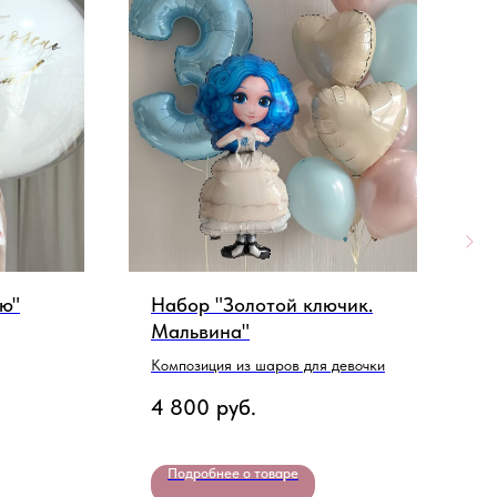
ю"
Набор "Золотой ключик.
Н
Мальвина"
В
м
Композиция из шаров для девочки
2
4 800
руб.
Подробнее о товаре