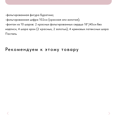
-фольгированная фигура Буратино;
-фольгированная цифра 102см (красная или золотая);
-фонтан из 10 шаров: 2 красных фольгированных сердца 18"/45см без
надписи, 4 шара хром (2 красных, 2 золотых), 4 кремовых латексных шара
Пастель
Рекомендуем к этому товару