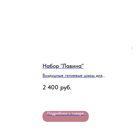
Набор "Лавина"
Н
Воздушные гелиевые шары для
М
мальчика
д
2 400
руб.
8
Подробнее о товаре