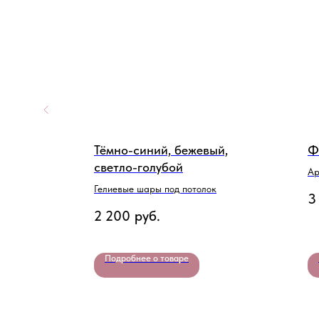
 Пони"
Тёмно-синий, бежевый,
Ф
светло-голубой
.
Ар
Гелиевые шары под потолок
3
2 200
руб.
Подробнее о товаре