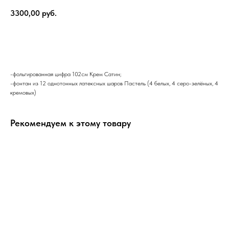
3300,00
руб.
В корзину
-фольгированная цифра 102см Крем Сатин;
-фонтан из 12 однотонных латексных шаров Пастель (4 белых, 4 серо-зелёных, 4
кремовых)
Рекомендуем к этому товару