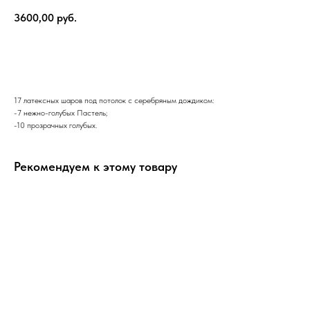
3600,00
руб.
В корзину
17 латексных шаров под потолок с серебряным дождиком:
-7 нежно-голубых Пастель;
-10 прозрачных голубых.
Рекомендуем к этому товару