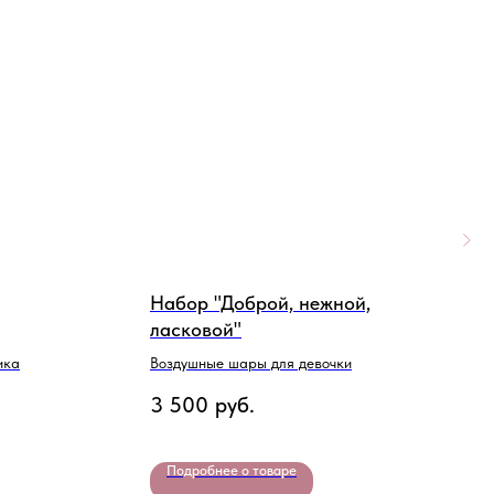
Набор "Доброй, нежной,
Н
ласковой"
В
ика
Воздушные шары для девочки
1
3 500
руб.
Подробнее о товаре