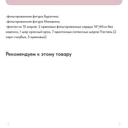
-фольгированная фигура Буратино;
-фольгированная фигура Мальвина;
-фонтан из 10 шаров: 2 кремовых фольгированных сердца 18"/45см без
надписи, 1 шар красный хром, 7 однотонных латексных шаров Пастель (2
серо-голубых, 5 кремовых)
Рекомендуем к этому товару