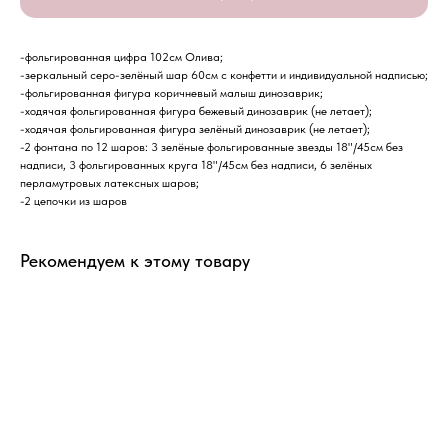
-фольгированная цифра 102см Олива;
-зеркальный серо-зелёный шар 60см с конфетти и индивидуальной надписью;
-фольгированная фигура коричневый малыш динозаврик;
-ходячая фольгированная фигура бежевый динозаврик (не летает);
-ходячая фольгированная фигура зелёный динозаврик (не летает);
-2 фонтана по 12 шаров: 3 зелёные фольгированные звезды 18"/45см без
надписи, 3 фольгированных круга 18"/45см без надписи, 6 зелёных
перламутровых латексных шаров;
-2 цепочки из шаров
Рекомендуем к этому товару