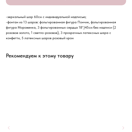
-зеркальный шар 60см с индивидуальной надписью;
-фонтан из 13 шаров: фольгированная фигура Пончик, фольгированная
фигура Мороженка, 3 фольгированных сердца 18"/45см без надписи (2
розовое золото, 1 светло-розовое), 3 прозрачных латексных шара с
конфетти, 5 латексных шаров розовый хром
Рекомендуем к этому товару