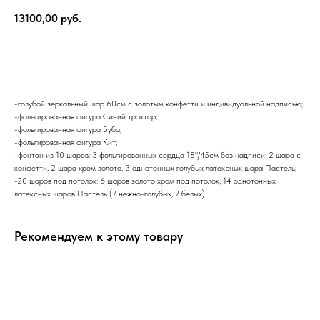
13100,00
руб.
В корзину
-голубой зеркальный шар 60см с золотым конфетти и индивидуальной надписью;
-фольгированная фигура Синий трактор;
-фольгированная фигура Буба;
-фольгированная фигура Кит;
-фонтан из 10 шаров: 3 фольгированных сердца 18"/45см без надписи, 2 шара с
конфетти, 2 шара хром золото, 3 однотонных голубых латексных шара Пастель;
-20 шаров под потолок: 6 шаров золото хром под потолок, 14 однотонных
латексных шаров Пастель (7 нежно-голубых, 7 белых).
Рекомендуем к этому товару