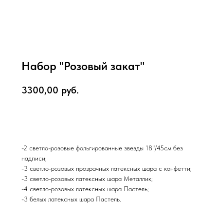
Набор "Розовый закат"
3300,00
руб.
В корзину
-2 светло-розовые фольгированные звезды 18"/45см без
надписи;
-3 светло-розовых прозрачных латексных шара с конфетти;
-3 светло-розовых латексных шара Металлик;
-4 светло-розовых латексных шара Пастель;
-3 белых латексных шара Пастель.