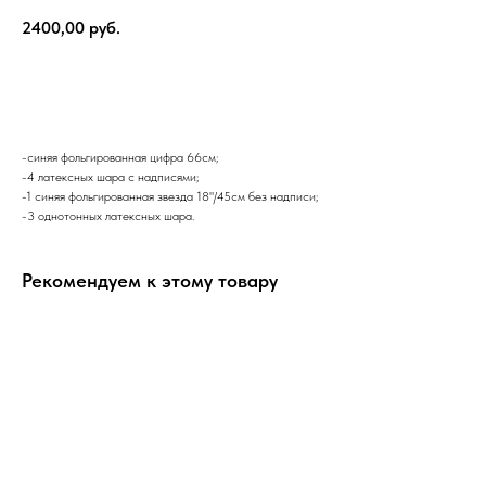
2400,00
руб.
В корзину
-синяя фольгированная цифра 66см;
-4 латексных шара с надписями;
-1 синяя фольгированная звезда 18"/45см без надписи;
-3 однотонных латексных шара.
Рекомендуем к этому товару