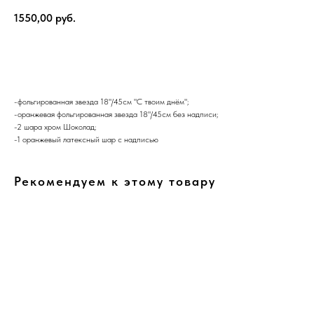
1550,00
руб.
В корзину
-фольгированная звезда 18"/45см "С твоим днём";
-оранжевая фольгированная звезда 18"/45см без надписи;
-2 шара хром Шоколад;
-1 оранжевый латексный шар с надписью
Рекомендуем к этому товару