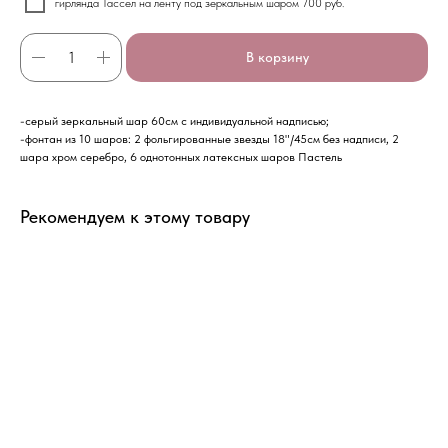
гирлянда Тассел на ленту под зеркальным шаром 700 руб.
В корзину
-серый зеркальный шар 60см с индивидуальной надписью;
-фонтан из 10 шаров: 2 фольгированные звезды 18"/45см без надписи, 2
шара хром серебро, 6 однотонных латексных шаров Пастель
Рекомендуем к этому товару