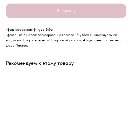
В корзину
-фольгированная фигура Буба;
-фонтан из 7 шаров: фольгированная звезда 18"/45см с индивидуальной
надписью, 1 шар с конфетти, 1 шар серебро хром, 4 однотонных латексных
шара Пастель
Рекомендуем к этому товару