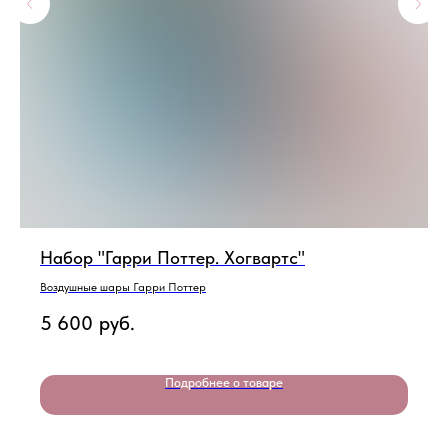
Набор "Гарри Поттер. Хогвартс"
Воздушные шары Гарри Поттер
5 600
руб.
Подробнее о товаре