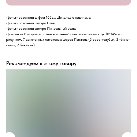
-фольгированная цифра 102см Шоколад с надписью;
-фольгированная фигура Стив;
-фольгированная фигура Пиксельный волк;
-фонтан из 8 шаров на атласной ленте: фольгированный круг 18"/45см с
рисунком, 7 однотонных латексных шаров Пастель (3 серо-голубых, 2 тёмно-
синих, 2 бежевых)
Рекомендуем к этому товару